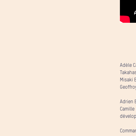
Adèle C
Takahas
Misaki 
Geoffro
Adrien 
Camille
dévelo
Command