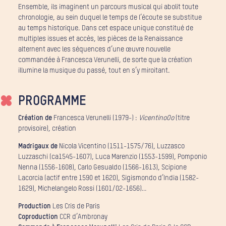
Ensemble, ils imaginent un parcours musical qui abolit toute
chronologie, au sein duquel le temps de l’écoute se substitue
au temps historique. Dans cet espace unique constitué de
multiples issues et accès, les pièces de la Renaissance
alternent avec les séquences d’une œuvre nouvelle
commandée à Francesca Verunelli, de sorte que la création
illumine la musique du passé, tout en s’y miroitant.
PROGRAMME
Création de
Francesca Verunelli (1979-) :
VicentinoOo
(titre
provisoire), création
Madrigaux de
Nicola Vicentino (1511-1575/76), Luzzasco
Luzzaschi (ca1545-1607), Luca Marenzio (1553-1599), Pomponio
Nenna (1556-1608), Carlo Gesualdo (1566-1613), Scipione
Lacorcia (actif entre 1590 et 1620), Sigismondo d’India (1582-
1629), Michelangelo Rossi (1601/02-1656)…
Production
Les Cris de Paris
Coproduction
CCR d’Ambronay