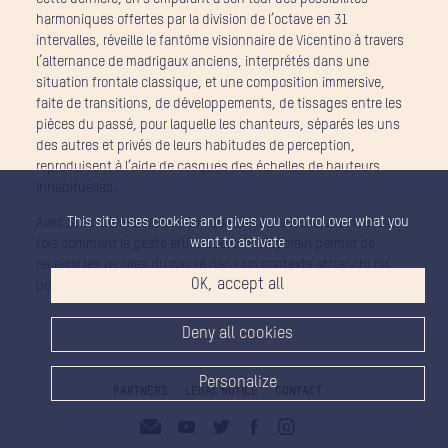
harmoniques offertes par la division de l’octave en 31
intervalles, réveille le fantôme visionnaire de Vicentino à travers
l’alternance de madrigaux anciens, interprétés dans une
situation frontale classique, et une composition immersive,
faite de transitions, de développements, de tissages entre les
pièces du passé, pour laquelle les chanteurs, séparés les uns
des autres et privés de leurs habitudes de perception,
reproduisent à l’aide de casques des échelles de hauteurs
inhabituelles.
This site uses cookies and gives you control over what you
Avec Strana armonia, Les Cris de Paris éprouvent une nouvelle
want to activate
fois comment le geste artistique contemporain permet de
recevoir les œuvres du passé dans un contexte affranchi du
OK, accept all
poids de la tradition.
Deny all cookies
Personalize
PARTNERS
LEGAL NOTICE
CONTACT