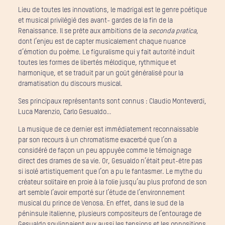
Lieu de toutes les innovations, le madrigal est le genre poétique
et musical privilégié des avant- gardes de la fin de la
Renaissance. Il se prête aux ambitions de la
seconda pratica
,
dont l’enjeu est de capter musicalement chaque nuance
d’émotion du poème. Le figuralisme qui y fait autorité induit
toutes les formes de libertés mélodique, rythmique et
harmonique, et se traduit par un goût généralisé pour la
dramatisation du discours musical.
Ses principaux représentants sont connus : Claudio Monteverdi,
Luca Marenzio, Carlo Gesualdo…
La musique de ce dernier est immédiatement reconnaissable
par son recours à un chromatisme exacerbé que l’on a
considéré de façon un peu appuyée comme le témoignage
direct des drames de sa vie. Or, Gesualdo n’était peut-être pas
si isolé artistiquement que l’on a pu le fantasmer. Le mythe du
créateur solitaire en proie à la folie jusqu’au plus profond de son
art semble l’avoir emporté sur l’étude de l’environnement
musical du prince de Venosa. En effet, dans le sud de la
péninsule italienne, plusieurs compositeurs de l’entourage de
Gesualdo soulignaient eux aussi les tensions et les oppositions