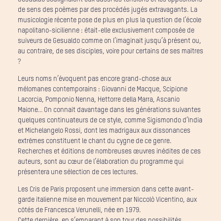
de sens des poèmes par des procédés jugés extravagants. La
musicologie récente pose de plus en plus la question de l’école
napolitano-sicilienne : était-elle exclusivement composée de
suiveurs de Gesualdo comme on l’imaginait jusqu’à présent ou,
au contraire, de ses disciples, voire pour certains de ses maîtres
?
Leurs noms n’évoquent pas encore grand-chose aux
mélomanes contemporains : Giovanni de Macque, Scipione
Lacorcia, Pomponio Nenna, Hettorre della Marra, Ascanio
Maione… On connait davantage dans les générations suivantes
quelques continuateurs de ce style, comme Sigismondo d’India
et Michelangelo Rossi, dont les madrigaux aux dissonances
extrêmes constituent le chant du cygne de ce genre.
Recherches et éditions de nombreuses œuvres inédites de ces
auteurs, sont au cœur de l’élaboration du programme qui
présentera une sélection de ces lectures.
Les Cris de Paris proposent une immersion dans cette avant-
garde italienne mise en mouvement par Niccolò Vicentino, aux
côtés de Francesca Verunelli, née en 1979.
Cette dernière, en s’emparant à son tour des possibilités