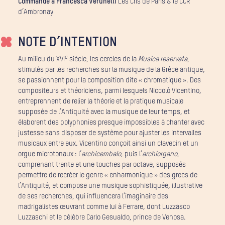
Commande à Francesca Verunelli
Les Cris de Paris & le CCR
d’Ambronay
NOTE D’INTENTION
e
Au milieu du XVI
siècle, les cercles de la
Musica reservata
,
stimulés par les recherches sur la musique de la Grèce antique,
se passionnent pour la composition dite « chromatique ». Des
compositeurs et théoriciens, parmi lesquels Niccolò Vicentino,
entreprennent de relier la théorie et la pratique musicale
supposée de l’Antiquité avec la musique de leur temps, et
élaborent des polyphonies presque impossibles à chanter avec
justesse sans disposer de système pour ajuster les intervalles
musicaux entre eux. Vicentino conçoit ainsi un clavecin et un
orgue microtonaux : l’
archicembalo
, puis l’
archiorgano
,
comprenant trente et une touches par octave, supposés
permettre de recréer le genre « enharmonique » des grecs de
l’Antiquité, et compose une musique sophistiquée, illustrative
de ses recherches, qui influencera l’imaginaire des
madrigalistes œuvrant comme lui à Ferrare, dont Luzzasco
Luzzaschi et le célèbre Carlo Gesualdo, prince de Venosa.